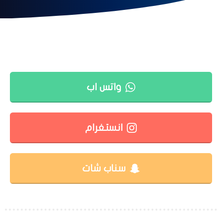
واتس اب
انستغرام
سناب شات