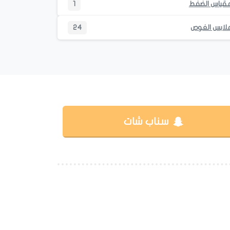
قياس الضفط
1
لابس الغوص
24
سناب شات