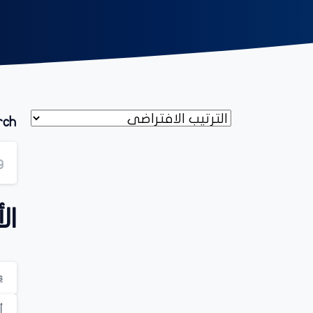
rch
ال
Ds
أ