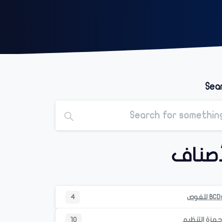
Sea
أصناف
BC للغوص
4
جهزة التنظيم
10