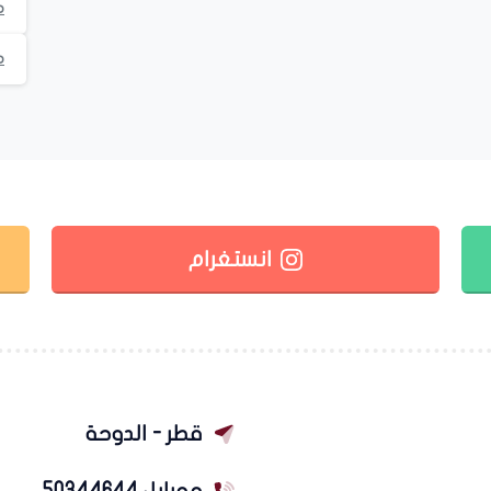
م
م
انستغرام
قطر - الدوحة