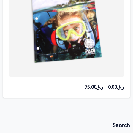
ر.ق
0.00
ر.ق
75.00
–
Search