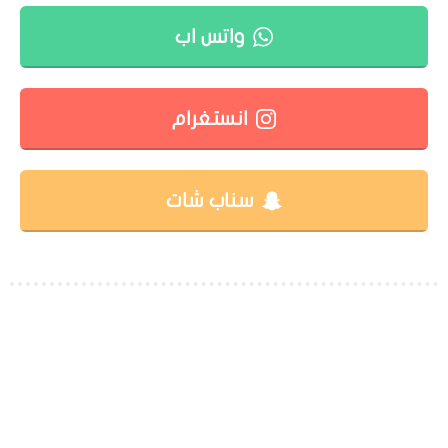
واتس اب
انستغرام
سناب شات