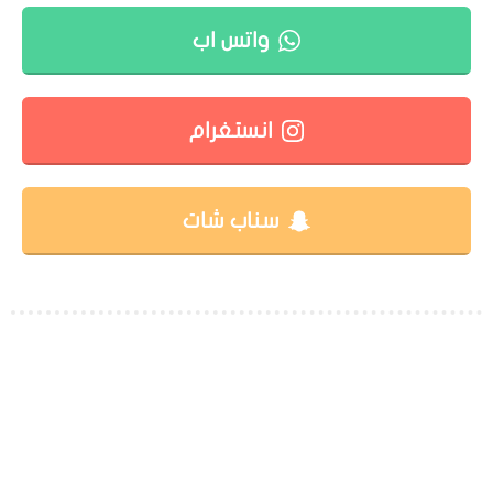
واتس اب
انستغرام
سناب شات