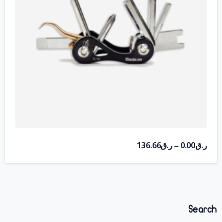
ر.ق
0.00
ر.ق
136.66
–
Search