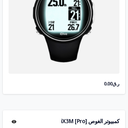
ر.ق
0.00
كمبيوتر الغوص iX3M [Pro]