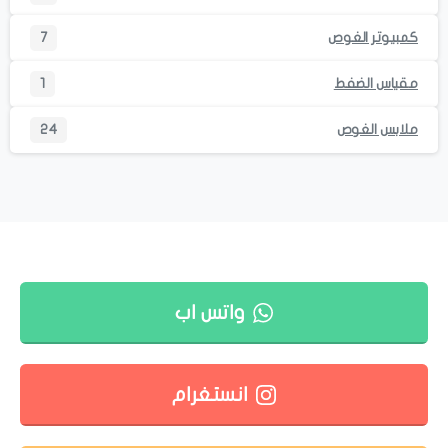
كمبيوتر الغوص
7
مقياس الضفط
1
ملابس الغوص
24
واتس اب
انستغرام