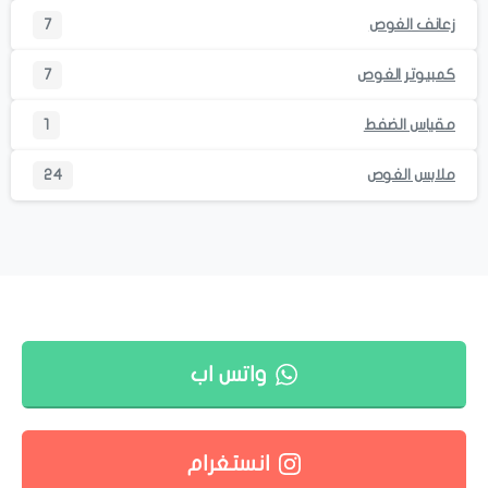
زعانف الغوص
7
كمبيوتر الغوص
7
مقياس الضفط
1
ملابس الغوص
24
واتس اب
انستغرام