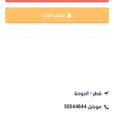
سناب شات
قطر - الدوحة
موبايل 50344644