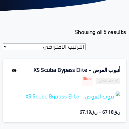
Showing all 5 results
أنبوب الغوص – XS Scuba Bypass Elite
Sale!
أقنعة الغوص
ر.ق
67.18
ر.ق
67.19
–