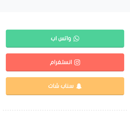
واتس اب
انستغرام
سناب شات