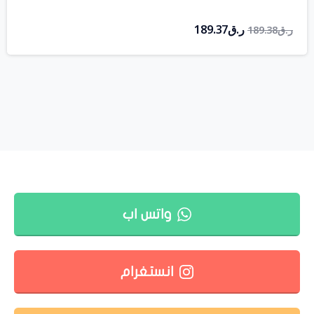
ر.ق
189.37
ر.ق
189.38
واتس اب
انستغرام