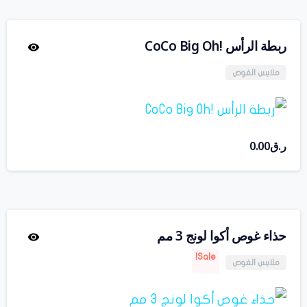
ربطة الرأس !CoCo Big Oh
ملابس الغوص
ر.ق
0.00
حذاء غوص أكوا لونج 3 مم
Sale!
ملابس الغوص