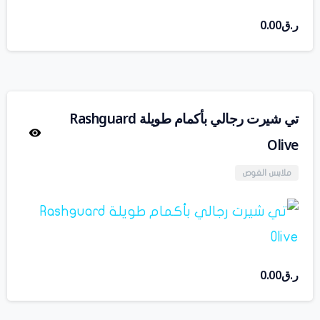
ر.ق
0.00
تي شيرت رجالي بأكمام طويلة Rashguard
Olive
ملابس الغوص
ر.ق
0.00