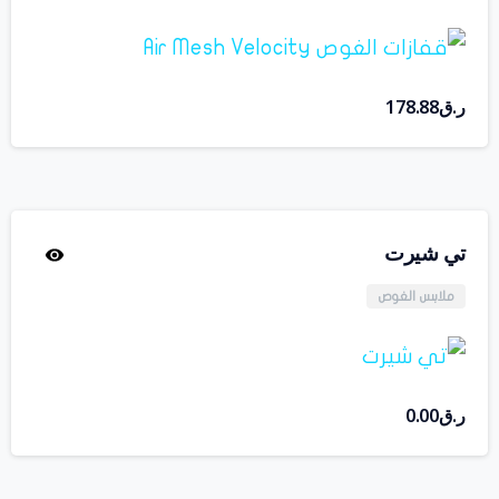
ر.ق
178.88
تي شيرت
ملابس الغوص
ر.ق
0.00