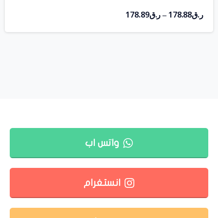
ر.ق
178.88
ر.ق
178.89
–
واتس اب
انستغرام