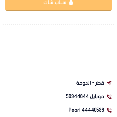
سناب شات
قطر - الدوحة
موبايل 50344644
Pearl 44440536