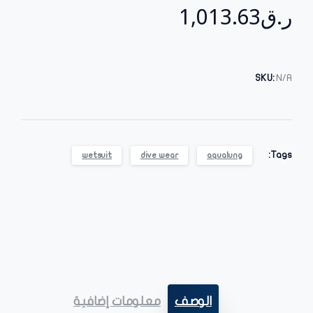
ر.ق
1,013.63
SKU:
N/A
Tags:
wetsuit
dive wear
aqualung
الوصف
معلومات إضافية