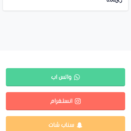
ر.ق
0.00
واتس اب
انستغرام
سناب شات