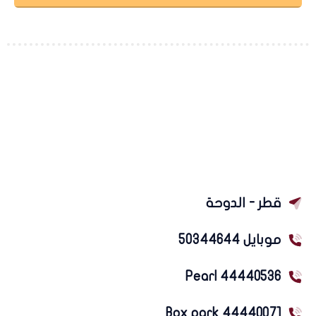
قطر - الدوحة
موبايل 50344644
Pearl 44440536
Box park 44440071